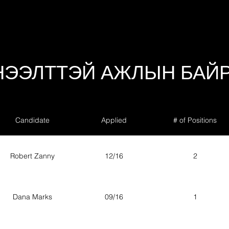
НЭЭЛТТЭЙ АЖЛЫН БАЙ
Candidate
Applied
# of Positions
Robert Zanny
12/16
2
Dana Marks
09/16
1