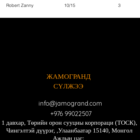
Robert Zanny
10/15
3
ЖАМОГРАНД
СҮЛЖЭЭ
info@jamogrand.com
+976 99022507
1 давхар, Төрийн орон сууцны корпораци (ТОСК),
Чингэлтэй дүүрэг, ,Улаанбаатар 15140, Монгол
Ажлын цаг: