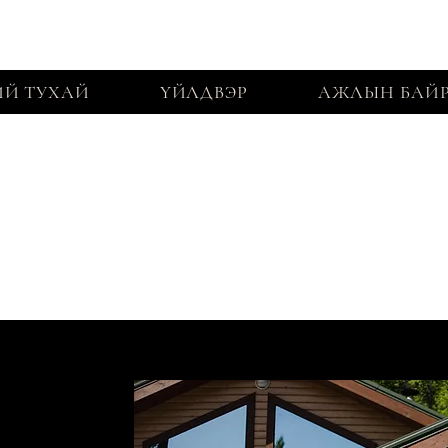
Й ТУХАЙ
ҮЙЛДВЭР
АЖЛЫН БАЙ