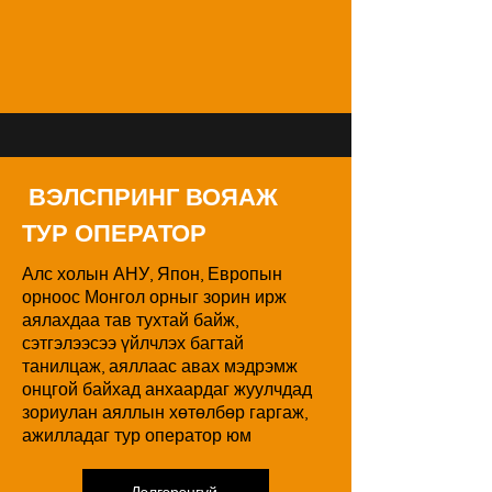
ВЭЛСПРИНГ ВОЯАЖ
ТУР ОПЕРАТОР
Алс холын АНУ, Япон, Европын
орноос Монгол орныг зорин ирж
аялахдаа тав тухтай байж,
сэтгэлээсээ үйлчлэх багтай
танилцаж, аяллаас авах мэдрэмж
онцгой байхад анхаардаг жуулчдад
зориулан аяллын хөтөлбөр гаргаж,
ажилладаг тур оператор юм