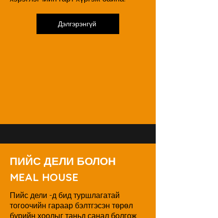
Дэлгэрэнгүй
ПИЙС ДЕЛИ БОЛОН
MEAL HOUSE
Пийс дели -д бид туршлагатай
тогоочийн гараар бэлтгэсэн төрөл
бүрийн хоолыг таньд санал болгож