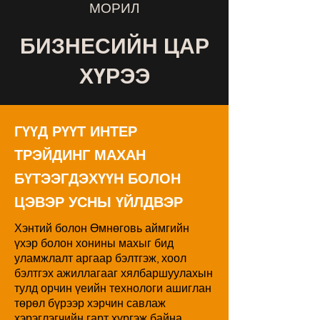
МОРИЛ
БИЗНЕСИЙН ЦАР
ХҮРЭЭ
ГҮҮД РҮҮТ ИНТЕР
ТРЭЙДИНГ МАХАН
БҮТЭЭГДЭХҮҮН БОЛОН
ЦЭВЭР УСНЫ ҮЙЛДВЭР
Хэнтий болон Өмнөговь аймгийн
үхэр болон хонины махыг бид
уламжлалт аргаар бэлтгэж, хоол
бэлтгэх ажиллагааг хялбаршуулахын
тулд орчин үеийн технологи ашиглан
төрөл бүрээр хэрчин савлаж
хэрэглэгчийн гарт хүргэж байна.