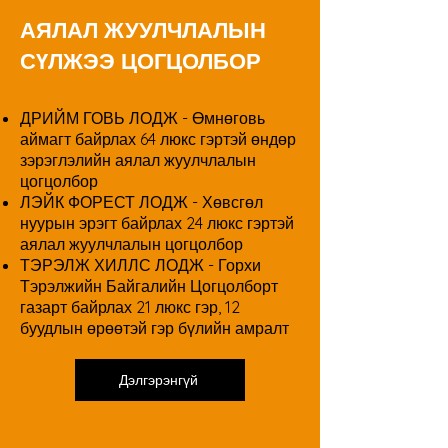
АЯЛАЛ ЖУУЛЧЛАЛЫН
СҮЛЖЭЭ ЦОГЦОЛБОР
ДРИЙМ ГОВЬ ЛОДЖ - Өмнөговь
аймагт байрлах 64 люкс гэртэй өндөр
зэрэглэлийн аялал жуулчлалын
цогцолбор
ЛЭЙК ФОРЕСТ ЛОДЖ - Хөвсгөл
нуурын эрэгт байрлах 24 люкс гэртэй
аялал жуулчлалын цогцолбор
ТЭРЭЛЖ ХИЛЛС ЛОДЖ - Горхи
Тэрэлжийн Байгалийн Цогцолборт
газарт байрлах 21 люкс гэр, 12
буудлын өрөөтэй гэр бүлийн амралт
Дэлгэрэнгүй